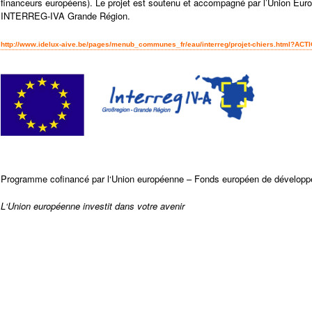
financeurs européens). Le projet est soutenu et accompagné par l’Union Eu
INTERREG-IVA Grande Région.
http://www.idelux-aive.be/pages/menub_communes_fr/eau/interreg/projet-chiers.html?AC
Programme cofinancé par l‘Union européenne – Fonds européen de développ
L‘Union européenne investit dans votre avenir