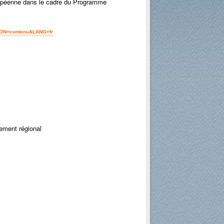
ropéenne dans le cadre du Programme
TION=contenu&LANG=fr
ement régional