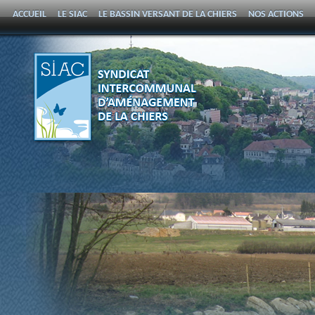
ACCUEIL
LE SIAC
LE BASSIN VERSANT DE LA CHIERS
NOS ACTIONS
PROGRAMME PLURIANNUEL D’ENTRETIEN DE LA CHIERS
CONTACT ET A
SYNDICAT
INTERCOMMUNAL
D'AMÉNAGEMENT DE LA
CHIERS