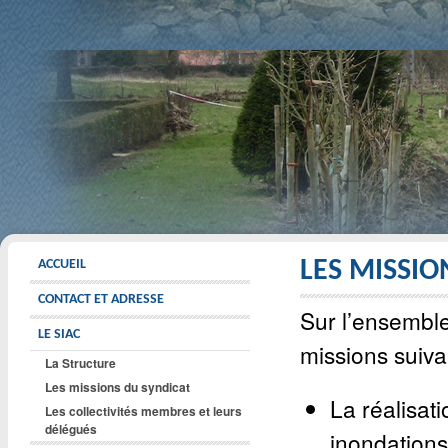
LES MISSIO
ACCUEIL
CONTACT ET ADRESSE
Sur l’ensemble
LE SIAC
missions suiva
La Structure
Les missions du syndicat
La réalisat
Les collectivités membres et leurs
délégués
inondations 