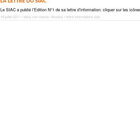
LA LETTRE DU SIAC
Le SIAC a publié l’Edition N°1 de sa lettre d’information: cliquer sur les
19 juillet 2011 • dans
non classé
,
réseaux
•
lettre informations siac