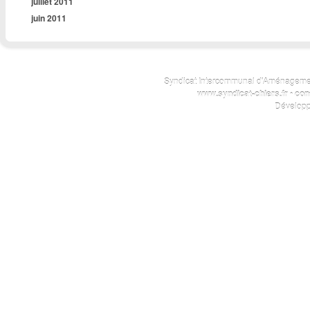
juillet 2011
juin 2011
Syndicat Intercommunal d'Aménagemen
www.syndicat-chiers.fr
•
con
Dévelop