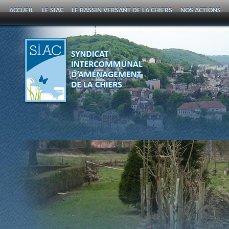
ACCUEIL
LE SIAC
LE BASSIN VERSANT DE LA CHIERS
NOS ACTIONS
PROGRAMME PLURIANNUEL D’ENTRETIEN DE LA CHIERS
CONTACT ET A
SYNDICAT
INTERCOMMUNAL
D'AMÉNAGEMENT DE LA
CHIERS