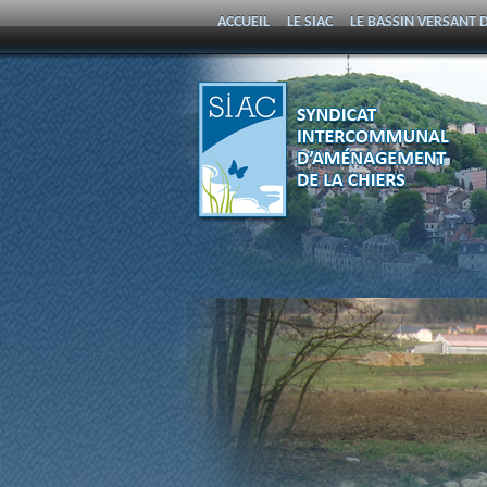
ACCUEIL
LE SIAC
LE BASSIN VERSANT D
PROGRAMME PLURIANNUEL D’ENTRETIEN 
SYNDICAT
INTERCOMMUNAL
D'AMÉNAGEMENT DE LA
CHIERS