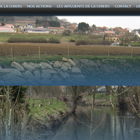
E LA CHIERS
NOS ACTIONS
LES AFFLUENTS DE LA CHIERS
CONTACT
L
DE LA CHIERS
CONTACT ET ADRESSE