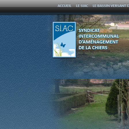
ACCUEIL
LE SIAC
LE BASSIN VERSANT D
PROGRAMME PLURIANNUEL D’ENTRETIEN 
SYNDICAT
INTERCOMMUNAL
D'AMÉNAGEMENT DE LA
CHIERS