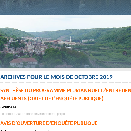
ARCHIVES POUR LE MOIS DE OCTOBRE 2019
SYNTHÈSE DU PROGRAMME PLURIANNUEL D’ENTRETIEN D
AFFLUENTS (OBJET DE L’ENQUÊTE PUBLIQUE)
Synthese
15 octobre 2019 • dans
environnement
,
projets
AVIS D’OUVERTURE D’ENQUÊTE PUBLIQUE